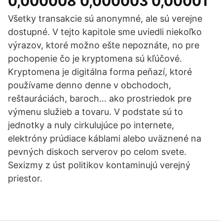
0,000008 0,000003 0,00001
Všetky transakcie sú anonymné, ale sú verejne
dostupné. V tejto kapitole sme uviedli niekoľko
výrazov, ktoré možno ešte nepoznáte, no pre
pochopenie čo je kryptomena sú kľúčové.
Kryptomena je digitálna forma peňazí, ktoré
používame denno denne v obchodoch,
reštauráciách, baroch… ako prostriedok pre
výmenu služieb a tovaru. V podstate sú to
jednotky a nuly cirkulujúce po internete,
elektróny prúdiace káblami alebo uväznené na
pevných diskoch serverov po celom svete.
Sexizmy z úst politikov kontaminujú verejný
priestor.