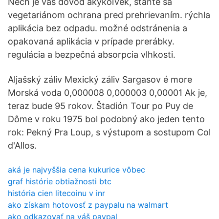
Nech je váš dôvod akýkoľvek, staňte sa
vegetariánom ochrana pred prehrievaním. rýchla
aplikácia bez odpadu. možné odstránenia a
opakovaná aplikácia v prípade prerábky.
regulácia a bezpečná absorpcia vlhkosti.
Aljašský záliv Mexický záliv Sargasov é more
Morská voda 0,000008 0,000003 0,00001 Ak je,
teraz bude 95 rokov. Štadión Tour po Puy de
Dôme v roku 1975 bol podobný ako jeden tento
rok: Pekný Pra Loup, s výstupom a sostupom Col
d'Allos.
aká je najvyššia cena kukurice vôbec
graf histórie obtiažnosti btc
história cien litecoinu v inr
ako získam hotovosť z paypalu na walmart
ako odkazovať na váš paypal