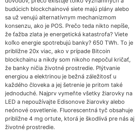
dôvodov, prečo existuje toľko významných a
budúcich blockchainové siete majú plány alebo
sa už venujú alternatívnym mechanizmom
konsenzu, ako je POS. Prečo teda nikto nepíše,
že ťažba zlata je energetická katastrofa? Viete
koľko energie spotrebujú banky? 650 TWh. To je
približne 20x viac, ako v prípade Bitcoin
blockchainu a nikdy som nikoho nepočul kričať,
že banky ničia životné prostredie. Plýtvanie
energiou a elektrinou je bežná záležitosť u
každého človeka a jej šetrenie je pritom také
jednoduché. Najprv vymeňte všetky žiarovky na
LED a nepoužívajte Edisonove žiarovky alebo
neónové osvetlenie. Fluorescentná tyč obsahuje
približne 4 mg ortute, ktorá je škodlivá pre nás aj
životné prostredie.