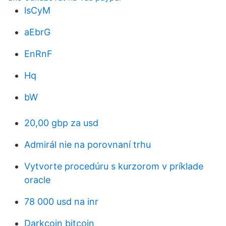
lsCyM
aEbrG
EnRnF
Hq
bW
20,00 gbp za usd
Admirál nie na porovnaní trhu
Vytvorte procedúru s kurzorom v príklade
oracle
78 000 usd na inr
Darkcoin bitcoin