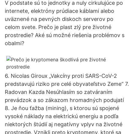
V podstate sú to jednotky a nuly cirkulujúce po
internete, elektróny prúdiace káblami alebo
uväznené na pevných diskoch serverov po
celom svete. Prečo je plast zlý pre životné
prostredie? Aké sú možné riešenia problémov s
obalmi?
6. Nicolas Giroux „Vakcíny proti SARS-CoV-2
predstavujú riziko pre celé obyvateľstvo Zeme“ 7.
Radovan Kazda Nesúhlasím so zatváraním
prevádzok a so zákazom hromadných podujatí
8. Je ňou ťažba (mining), s ktorou sú spojené
vysoké náklady na elektrickú energiu a podľa
niektorých štúdií aj negatívny vplyv na životné
prostredie. Vznikli preto kryptomeny, ktoré sa